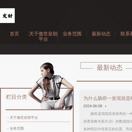
首页
关于傲世皇朝
业务范围
最新动态
联系
平台
最新动态
栏目分类
为什么肠癌一发现就是
2024-06-08
肠癌是我国高发病率的一种消
关于傲世皇朝平台
筛查策略专家共识》的数据指出
业务范围
各种癌症中排第五的位置。而在我