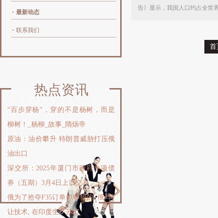
告》显示，我国人口约占全世界的
最新动态
联系我们
首
热点资讯
“百步穿杨”，穿的不是杨树，而是
柳树！_杨柳_故事_隋炀帝
原油：油价攀升 特朗普威胁打压俄
油出口
深交所：2025年厦门市政府专项债
券（五期）3月4日上市交易
俄为了抢夺F35订单也够狠的, 俄: 转
让技术, 在印度生产苏57